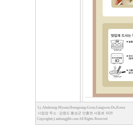
Li, Ahnheung-Myoun,Hoengsung-Goon,Gangwon-Do,Korea
사업장 주소 : 강원도 횡성군 안흥면 서동로 1029
Copyright(c) anhungjjbb.com All Rights Reserved