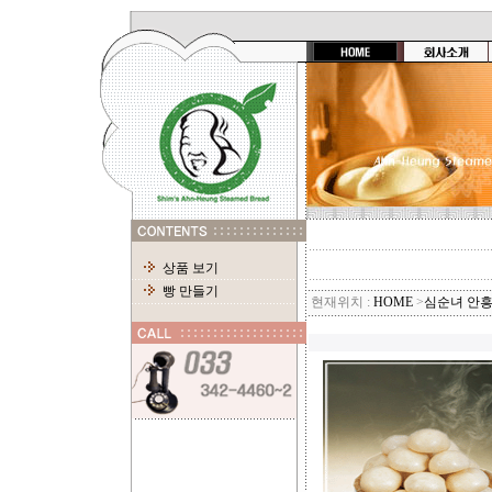
상품 보기
빵 만들기
현재위치 :
HOME
>
심순녀 안